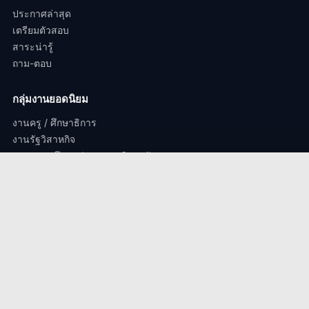
ประกาศล่าสุด
เตรียมตัวสอบ
สาระน่ารู้
ถาม-ตอบ
กลุ่มงานยอดนิยม
งานครู / ศึกษาธิการ
งานรัฐวิสาหกิจ
งานสถานศึกษา / งานมหาวิทยาลัย.
งานตำรวจ / ทหาร
ติดต่องาน
perdsorbfatchakarn@gmail.com
© 2024 เปิดสอบราชการ.com – สงวนลิขสิทธิ์ทุกประการ | ออกแบบเพื่อ
คนตั้งใจ
♥
เพื่อนสอบราชการ