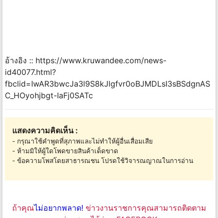
อ้างอิง :: https://www.kruwandee.com/news-
id40077.html?
fbclid=IwAR3bwcJa3l9S8kJlgfvr0oBJMDLsI3sBSdgnAS
C_HOyohjbgt-IaFj0SATc
แสดงความคิดเห็น :
- กรุณาใช้คำพูดที่สุภาพและไม่ทำให้ผู้อื่นเสื่อมเสีย
- ห้ามมิให้ผู้ใดโพดขายสินค้าเด็ดขาด
- ข้อความโพสโดยสาธารณชน โปรดใช้วิจารณญาณในการอ่าน
ถ้าคุณ
ไม่อยากพลาด!
ข่าวงานราชการคุณสามารถติดตาม