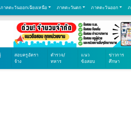
ภาคตะวันออกเฉียงเหนือ
ภาคตะวันตก
ภาคตะวันออก
ภ
69
้
สอบครูอัตรา
ตำรวจ/
แนว
ข่าวการ
จ้าง
ทหาร
ข้อสอบ
ศึกษา